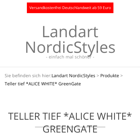
Skip
Versandkostenfrei Deutschlandweit ab 59 Euro
to
content
Landart
NordicStyles
- einfach mal schöner -
Secondary
Sie befinden sich hier:
Landart NordicStyles
>
Produkte
>
Navigation
Teller tief *ALICE WHITE* GreenGate
Menu
TELLER TIEF *ALICE WHITE*
GREENGATE