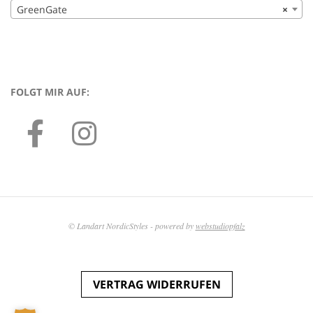
GreenGate
×
FOLGT MIR AUF:
© Landart NordicStyles - powered by
webstudiopfalz
VERTRAG WIDERRUFEN